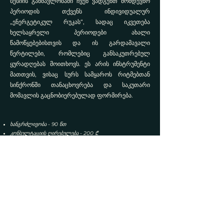
სესიის განმავლობაში ჩვენ ვადგენთ მომდევნო
პერიოდის თქვენს ინდივიდუალურ
„ენერგეტიკულ რუკას“, სადაც იკვეთება
ხელსაყრელი პერიოდები ახალი
წამოწყებებისთვის და ის გარდამავალი
წერტილები, რომლებიც განსაკუთრებულ
ყურადღებას მოითხოვს. ეს არის ინსტრუმენტი
მათთვის, ვისაც სურს სამყაროს რიტმებთან
სინქრონში თანაცხოვრება და საკუთარი
მომავლის გაცნობიერებულად ფორმირება.
ხანგრძლივობა - 90 წთ
კონსულტაციის ღირებულება - 200 ₾